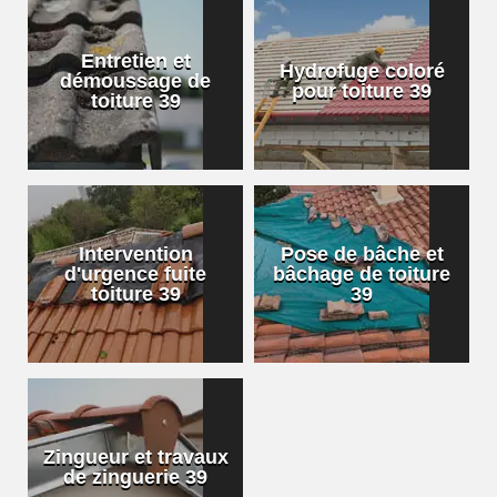
Entretien et
Hydrofuge coloré
démoussage de
pour toiture 39
toiture 39
Intervention
Pose de bâche et
d'urgence fuite
bâchage de toiture
toiture 39
39
Zingueur et travaux
de zinguerie 39