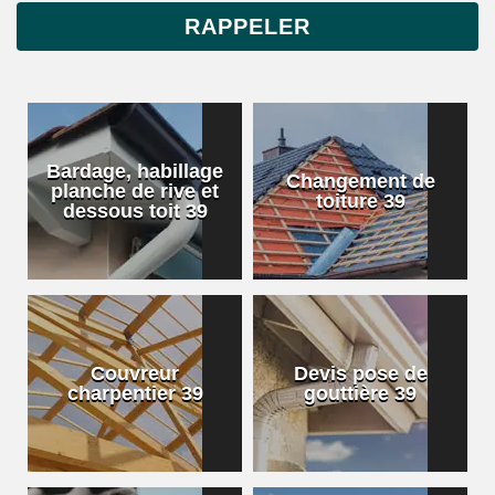
Bardage, habillage
Changement de
planche de rive et
toiture 39
dessous toit 39
Couvreur
Devis pose de
charpentier 39
gouttière 39