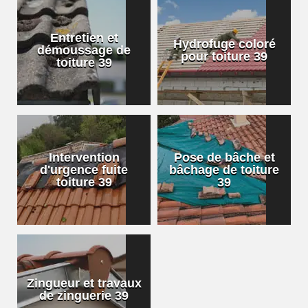
Entretien et
Hydrofuge coloré
démoussage de
pour toiture 39
toiture 39
Intervention
Pose de bâche et
d'urgence fuite
bâchage de toiture
toiture 39
39
Zingueur et travaux
de zinguerie 39