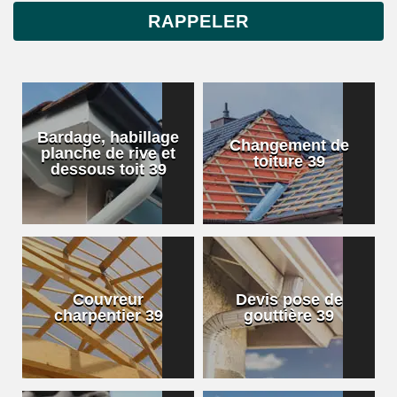
Bardage, habillage
Changement de
planche de rive et
toiture 39
dessous toit 39
Couvreur
Devis pose de
charpentier 39
gouttière 39