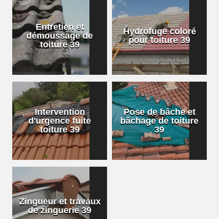
Entretien et
Hydrofuge coloré
démoussage de
pour toiture 39
toiture 39
Intervention
Pose de bâche et
d'urgence fuite
bâchage de toiture
toiture 39
39
Zingueur et travaux
de zinguerie 39