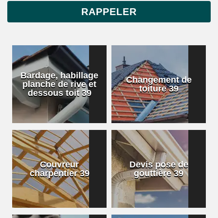
Bardage, habillage
Changement de
planche de rive et
toiture 39
dessous toit 39
Couvreur
Devis pose de
charpentier 39
gouttière 39