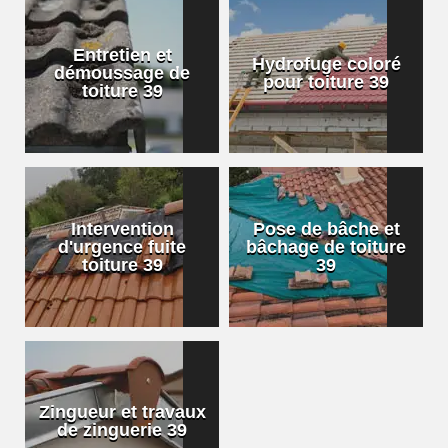
Entretien et
Hydrofuge coloré
démoussage de
pour toiture 39
toiture 39
Intervention
Pose de bâche et
d'urgence fuite
bâchage de toiture
toiture 39
39
Zingueur et travaux
de zinguerie 39