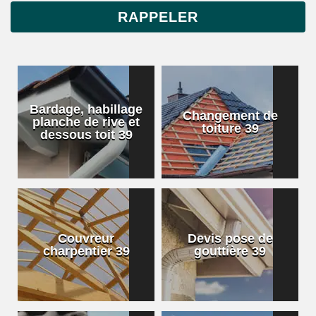
Bardage, habillage
Changement de
planche de rive et
toiture 39
dessous toit 39
Couvreur
Devis pose de
charpentier 39
gouttière 39