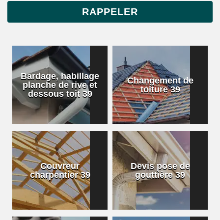
Bardage, habillage
Changement de
planche de rive et
toiture 39
dessous toit 39
Couvreur
Devis pose de
charpentier 39
gouttière 39