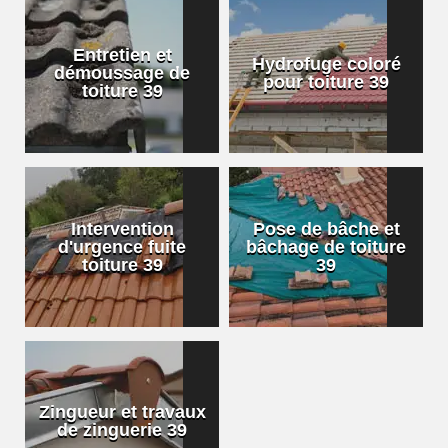
Entretien et
Hydrofuge coloré
démoussage de
pour toiture 39
toiture 39
Intervention
Pose de bâche et
d'urgence fuite
bâchage de toiture
toiture 39
39
Zingueur et travaux
de zinguerie 39