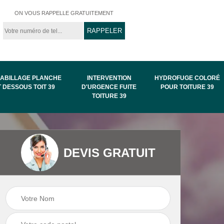
ON VOUS RAPPELLE GRATUITEMENT
ABILLAGE PLANCHE
INTERVENTION
HYDROFUGE COLORÉ
T DESSOUS TOIT 39
D'URGENCE FUITE
POUR TOITURE 39
TOITURE 39
Intervention
Hydrofuge coloré
DEVIS GRATUIT
de
d'urgence fuite
pour toiture 39
toiture 39