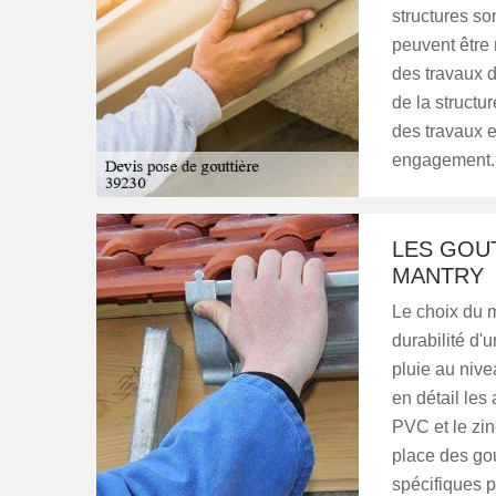
structures so
peuvent être 
des travaux 
de la structu
des travaux et
engagement.
LES GOUT
MANTRY
Le choix du m
durabilité d'
pluie au nive
en détail les
PVC et le zin
place des gou
spécifiques po