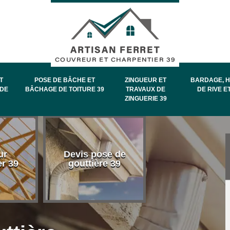
T
POSE DE BÂCHE ET
ZINGUEUR ET
BARDAGE, H
DE
BÂCHAGE DE TOITURE 39
TRAVAUX DE
DE RIVE E
ZINGUERIE 39
Entretien et
ur
Devis pose de
démoussage 
er 39
gouttière 39
toiture 39