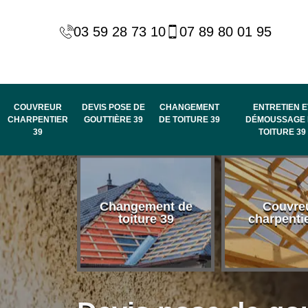
03 59 28 73 10
07 89 80 01 95
COUVREUR
DEVIS POSE DE
CHANGEMENT
ENTRETIEN E
CHARPENTIER
GOUTTIÈRE 39
DE TOITURE 39
DÉMOUSSAGE 
39
TOITURE 39
 habillage
Changement de
Couvre
de rive et
toiture 39
charpenti
 toit 39