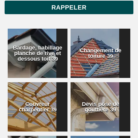
Bardage, habillage
Changement de
planche de rive et
toiture 39
dessous toit 39
Couvreur
Devis pose de
charpentier 39
gouttière 39