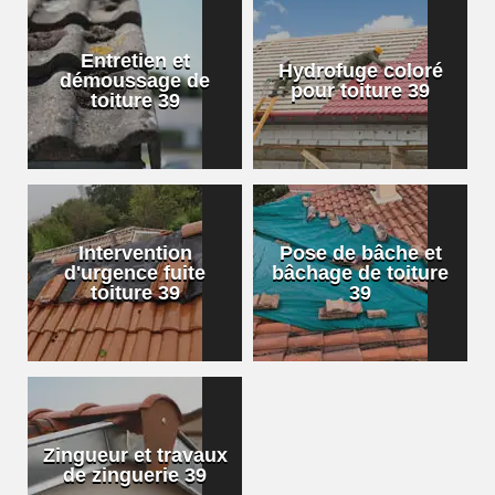
Entretien et
Hydrofuge coloré
démoussage de
pour toiture 39
toiture 39
Intervention
Pose de bâche et
d'urgence fuite
bâchage de toiture
toiture 39
39
Zingueur et travaux
de zinguerie 39