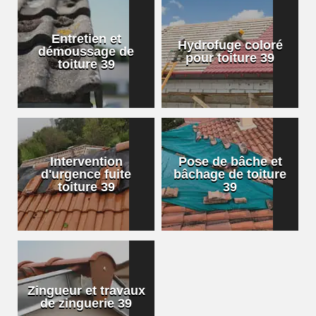
Entretien et
Hydrofuge coloré
démoussage de
pour toiture 39
toiture 39
Intervention
Pose de bâche et
d'urgence fuite
bâchage de toiture
toiture 39
39
Zingueur et travaux
de zinguerie 39