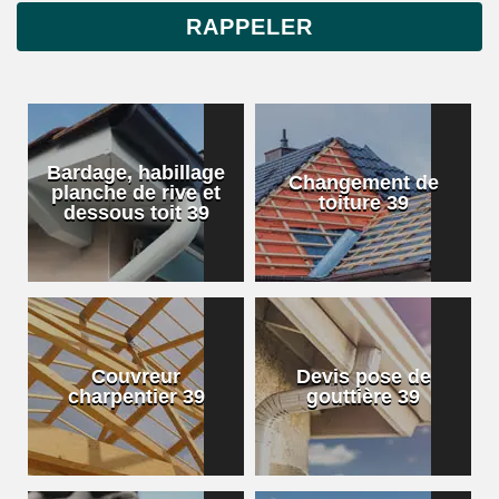
Bardage, habillage
Changement de
planche de rive et
toiture 39
dessous toit 39
Couvreur
Devis pose de
charpentier 39
gouttière 39