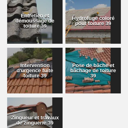
Entretien et
Hydrofuge coloré
démoussage de
pour toiture 39
toiture 39
Intervention
Pose de bâche et
d'urgence fuite
bâchage de toiture
toiture 39
39
Zingueur et travaux
de zinguerie 39