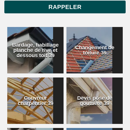
Bardage, habillage
Changement de
planche de rive et
toiture 39
dessous toit 39
Couvreur
Devis pose de
charpentier 39
gouttière 39