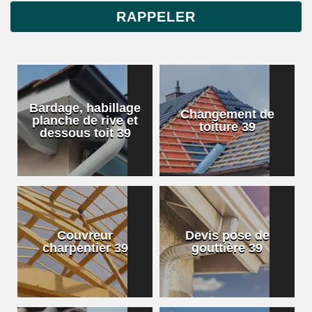
Bardage, habillage
Changement de
planche de rive et
toiture 39
dessous toit 39
Couvreur
Devis pose de
charpentier 39
gouttière 39