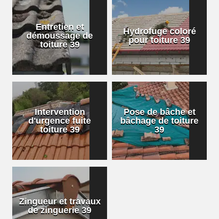
Entretien et
Hydrofuge coloré
démoussage de
pour toiture 39
toiture 39
Intervention
Pose de bâche et
d'urgence fuite
bâchage de toiture
toiture 39
39
Zingueur et travaux
de zinguerie 39