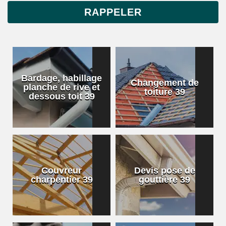
Bardage, habillage
Changement de
planche de rive et
toiture 39
dessous toit 39
Couvreur
Devis pose de
charpentier 39
gouttière 39