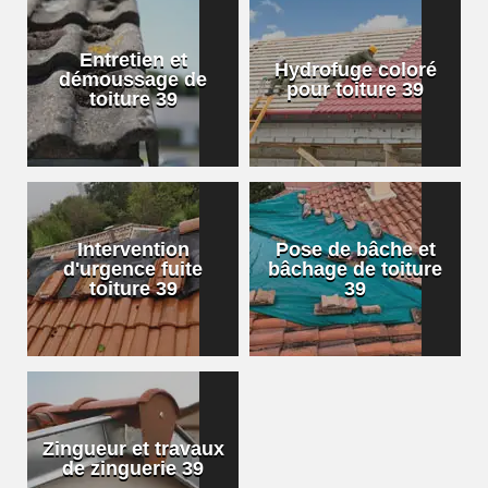
Entretien et
Hydrofuge coloré
démoussage de
pour toiture 39
toiture 39
Intervention
Pose de bâche et
d'urgence fuite
bâchage de toiture
toiture 39
39
Zingueur et travaux
de zinguerie 39