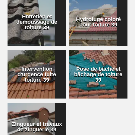
Entretien et
Hydrofuge coloré
démoussage de
pour toiture 39
toiture 39
Intervention
Pose de bâche et
d'urgence fuite
bâchage de toiture
toiture 39
39
Zingueur et travaux
de zinguerie 39