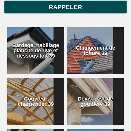
Bardage, habillage
Changement de
planche de rive et
toiture 39
dessous toit 39
Couvreur
Devis pose de
charpentier 39
gouttière 39