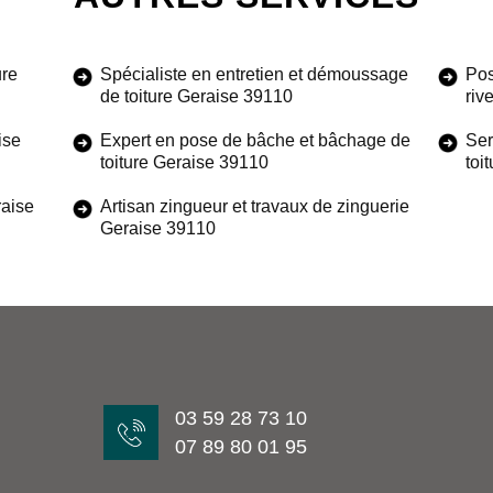
ure
Spécialiste en entretien et démoussage
Pos
de toiture Geraise 39110
riv
ise
Expert en pose de bâche et bâchage de
Ser
toiture Geraise 39110
toi
raise
Artisan zingueur et travaux de zinguerie
Geraise 39110
03 59 28 73 10
07 89 80 01 95