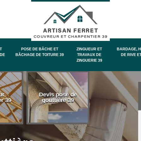
T
POSE DE BÂCHE ET
ZINGUEUR ET
BARDAGE, H
DE
BÂCHAGE DE TOITURE 39
TRAVAUX DE
DE RIVE E
ZINGUERIE 39
Entretien et
ur
Devis pose de
démoussage 
er 39
gouttière 39
toiture 39