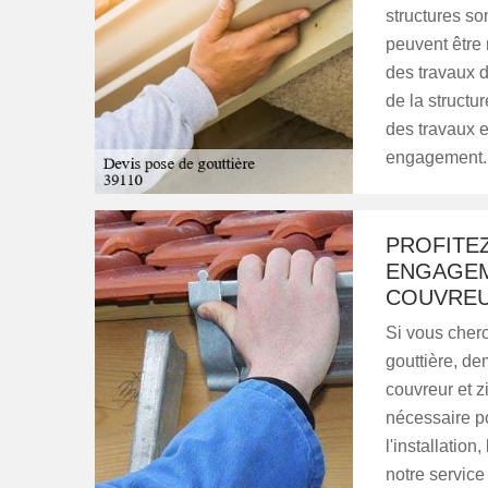
structures so
peuvent être 
des travaux 
de la structu
des travaux et
engagement.
PROFITEZ
ENGAGEM
COUVREU
Si vous cherc
gouttière, de
couvreur et z
nécessaire po
l'installation
notre service