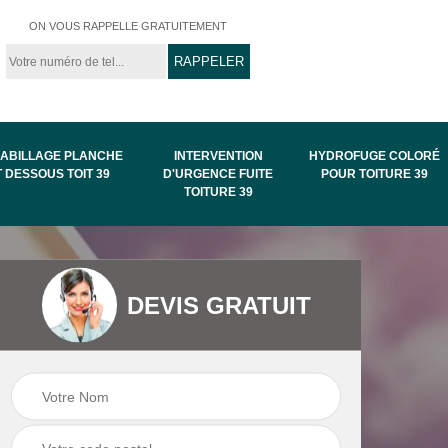
ON VOUS RAPPELLE GRATUITEMENT
ABILLAGE PLANCHE
INTERVENTION
HYDROFUGE COLORÉ
T DESSOUS TOIT 39
D'URGENCE FUITE
POUR TOITURE 39
TOITURE 39
Intervention
Hydrofuge coloré
DEVIS GRATUIT
de
d'urgence fuite
pour toiture 39
toiture 39