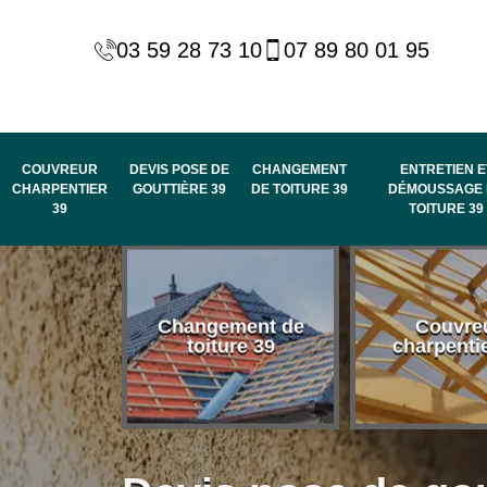
03 59 28 73 10
07 89 80 01 95
COUVREUR
DEVIS POSE DE
CHANGEMENT
ENTRETIEN E
CHARPENTIER
GOUTTIÈRE 39
DE TOITURE 39
DÉMOUSSAGE 
39
TOITURE 39
 habillage
Changement de
Couvre
de rive et
toiture 39
charpenti
 toit 39