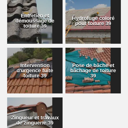
Entretien et
Hydrofuge coloré
démoussage de
pour toiture 39
toiture 39
Intervention
Pose de bâche et
d'urgence fuite
bâchage de toiture
toiture 39
39
Zingueur et travaux
de zinguerie 39