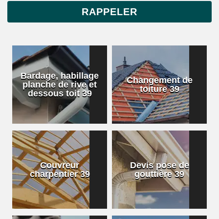
Bardage, habillage
Changement de
planche de rive et
toiture 39
dessous toit 39
Couvreur
Devis pose de
charpentier 39
gouttière 39