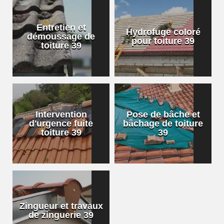
Entretien et
Hydrofuge coloré
démoussage de
pour toiture 39
toiture 39
Intervention
Pose de bâche et
d'urgence fuite
bâchage de toiture
toiture 39
39
Zingueur et travaux
de zinguerie 39