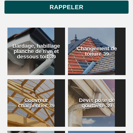
Bardage, habillage
Changement de
planche de rive et
toiture 39
dessous toit 39
Couvreur
Devis pose de
charpentier 39
gouttière 39