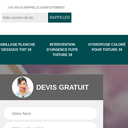
ON VOUS RAPPELLE GRATUITEMENT
ABILLAGE PLANCHE
INTERVENTION
HYDROFUGE COLORÉ
T DESSOUS TOIT 39
D'URGENCE FUITE
POUR TOITURE 39
TOITURE 39
Intervention
Hydrofuge coloré
DEVIS GRATUIT
de
d'urgence fuite
pour toiture 39
toiture 39