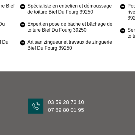
re Bief
Spécialiste en entretien et démoussage
Pos
de toiture Bief Du Fourg 39250
riv
39
 Du
Expert en pose de bâche et bâchage de
toiture Bief Du Fourg 39250
Ser
toi
f Du
Artisan zingueur et travaux de zinguerie
Bief Du Fourg 39250
03 59 28 73 10
07 89 80 01 95