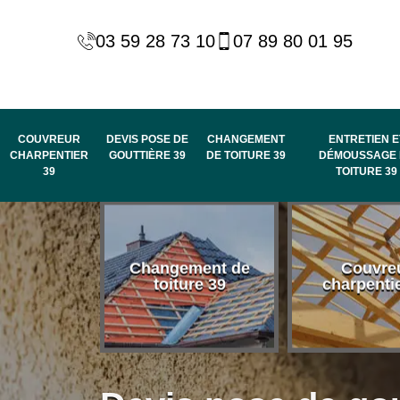
03 59 28 73 10
07 89 80 01 95
COUVREUR
DEVIS POSE DE
CHANGEMENT
ENTRETIEN E
CHARPENTIER
GOUTTIÈRE 39
DE TOITURE 39
DÉMOUSSAGE 
39
TOITURE 39
 habillage
Changement de
Couvre
de rive et
toiture 39
charpenti
 toit 39