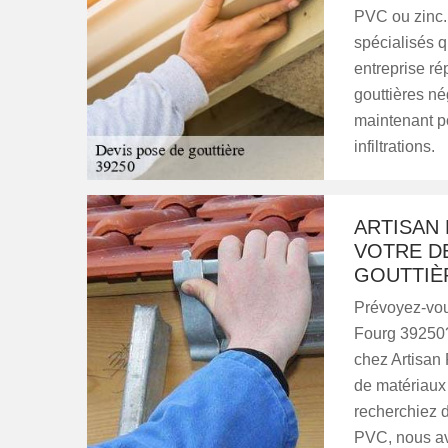
PVC ou zinc.
spécialisés q
entreprise ré
gouttières né
maintenant po
infiltrations.
ARTISAN
VOTRE DE
GOUTTIÈ
Prévoyez-vous
Fourg 39250?
chez Artisan 
de matériaux
recherchiez d
PVC, nous avo