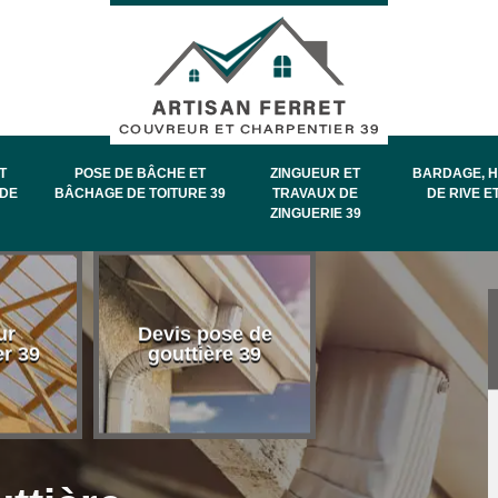
T
POSE DE BÂCHE ET
ZINGUEUR ET
BARDAGE, H
DE
BÂCHAGE DE TOITURE 39
TRAVAUX DE
DE RIVE E
ZINGUERIE 39
Entretien et
ur
Devis pose de
démoussage 
er 39
gouttière 39
toiture 39