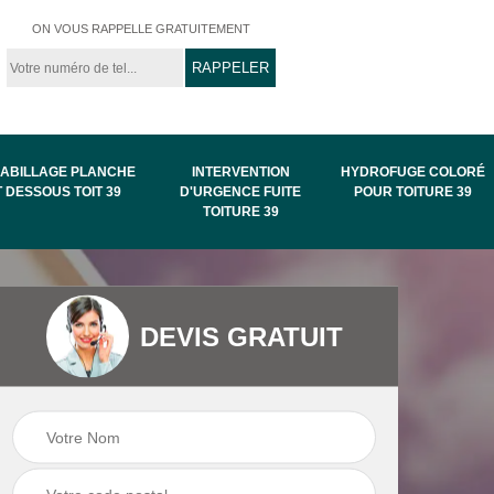
ON VOUS RAPPELLE GRATUITEMENT
ABILLAGE PLANCHE
INTERVENTION
HYDROFUGE COLORÉ
T DESSOUS TOIT 39
D'URGENCE FUITE
POUR TOITURE 39
TOITURE 39
Intervention
Hydrofuge coloré
DEVIS GRATUIT
de
d'urgence fuite
pour toiture 39
toiture 39