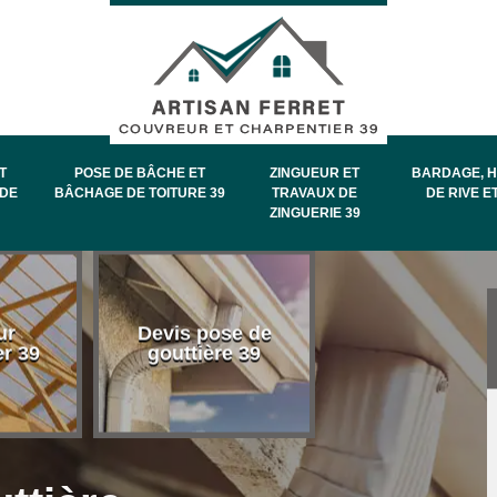
T
POSE DE BÂCHE ET
ZINGUEUR ET
BARDAGE, H
DE
BÂCHAGE DE TOITURE 39
TRAVAUX DE
DE RIVE E
ZINGUERIE 39
Entretien et
ur
Devis pose de
démoussage 
er 39
gouttière 39
toiture 39