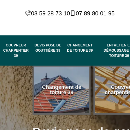
03 59 28 73 10
07 89 80 01 95
COUVREUR
DEVIS POSE DE
CHANGEMENT
ENTRETIEN E
CHARPENTIER
GOUTTIÈRE 39
DE TOITURE 39
DÉMOUSSAGE 
39
TOITURE 39
 habillage
Changement de
Couvre
de rive et
toiture 39
charpenti
 toit 39