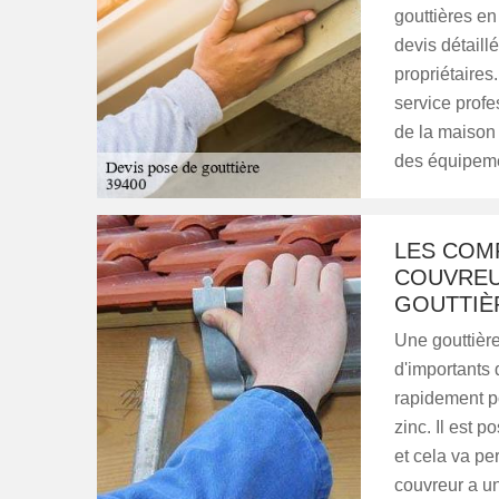
gouttières en
devis détaill
propriétaires
service profe
de la maison d
des équipeme
LES COM
COUVREU
GOUTTIÈ
Une gouttièr
d'importants 
rapidement p
zinc. Il est 
et cela va pe
couvreur a u