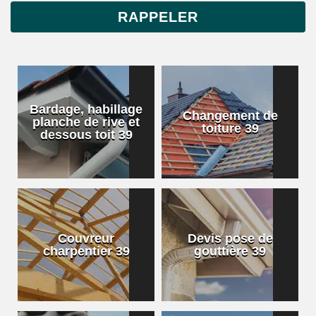
Bardage, habillage
Changement de
planche de rive et
toiture 39
dessous toit 39
Couvreur
Devis pose de
charpentier 39
gouttière 39