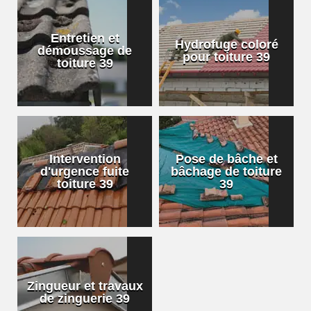
Entretien et
Hydrofuge coloré
démoussage de
pour toiture 39
toiture 39
Intervention
Pose de bâche et
d'urgence fuite
bâchage de toiture
toiture 39
39
Zingueur et travaux
de zinguerie 39