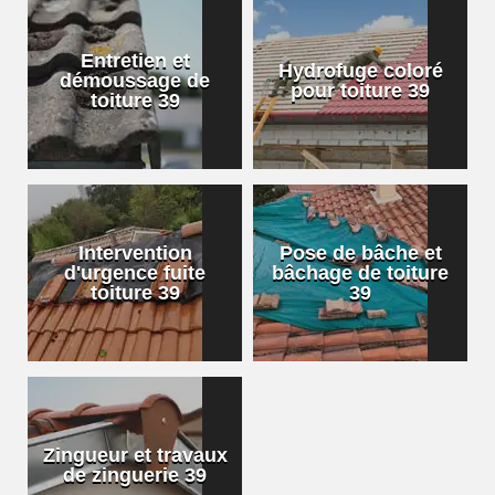
Entretien et
Hydrofuge coloré
démoussage de
pour toiture 39
toiture 39
Intervention
Pose de bâche et
d'urgence fuite
bâchage de toiture
toiture 39
39
Zingueur et travaux
de zinguerie 39