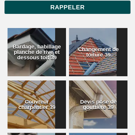
Bardage, habillage
Changement de
planche de rive et
toiture 39
dessous toit 39
Couvreur
Devis pose de
charpentier 39
gouttière 39