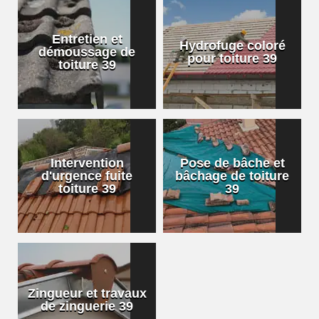
Entretien et
Hydrofuge coloré
démoussage de
pour toiture 39
toiture 39
Intervention
Pose de bâche et
d'urgence fuite
bâchage de toiture
toiture 39
39
Zingueur et travaux
de zinguerie 39