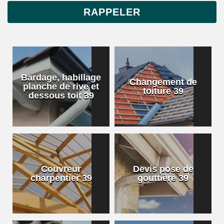
Bardage, habillage
Changement de
planche de rive et
toiture 39
dessous toit 39
Couvreur
Devis pose de
charpentier 39
gouttière 39