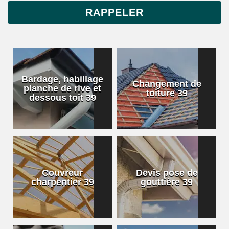
Bardage, habillage
Changement de
planche de rive et
toiture 39
dessous toit 39
Couvreur
Devis pose de
charpentier 39
gouttière 39