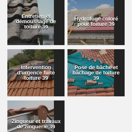
Entretien et
Hydrofuge coloré
démoussage de
pour toiture 39
toiture 39
Intervention
Pose de bâche et
d'urgence fuite
bâchage de toiture
toiture 39
39
Zingueur et travaux
de zinguerie 39