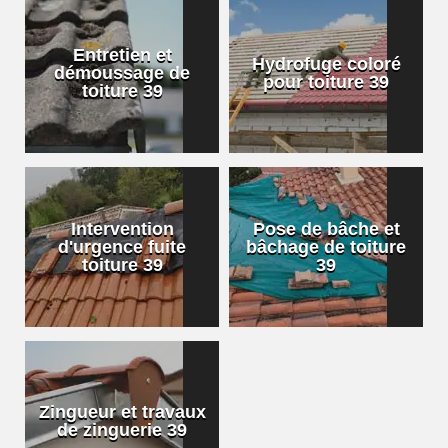
Entretien et
Hydrofuge coloré
démoussage de
pour toiture 39
toiture 39
Intervention
Pose de bâche et
d'urgence fuite
bâchage de toiture
toiture 39
39
Zingueur et travaux
de zinguerie 39