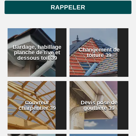
Bardage, habillage
Changement de
planche de rive et
toiture 39
dessous toit 39
Couvreur
Devis pose de
charpentier 39
gouttière 39