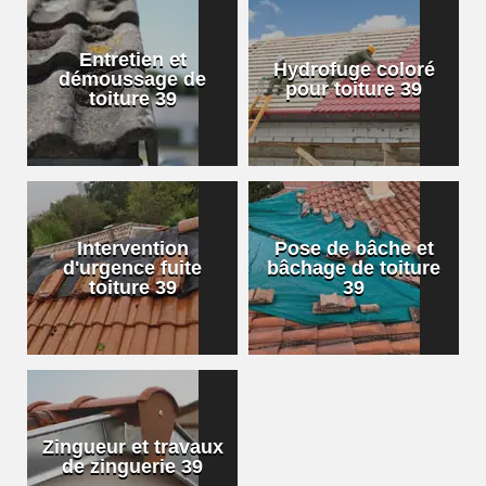
Entretien et
Hydrofuge coloré
démoussage de
pour toiture 39
toiture 39
Intervention
Pose de bâche et
d'urgence fuite
bâchage de toiture
toiture 39
39
Zingueur et travaux
de zinguerie 39