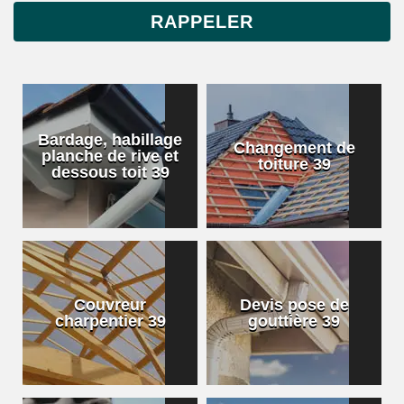
Bardage, habillage
Changement de
planche de rive et
toiture 39
dessous toit 39
Couvreur
Devis pose de
charpentier 39
gouttière 39