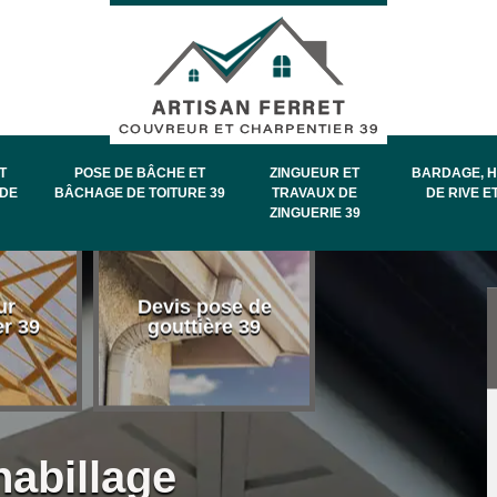
T
POSE DE BÂCHE ET
ZINGUEUR ET
BARDAGE, H
DE
BÂCHAGE DE TOITURE 39
TRAVAUX DE
DE RIVE E
ZINGUERIE 39
Entretien et
ur
Devis pose de
démoussage 
er 39
gouttière 39
toiture 39
habillage