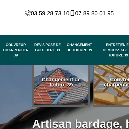
03 59 28 73 10
07 89 80 01 95
COUVREUR
DEVIS POSE DE
CHANGEMENT
ENTRETIEN E
CHARPENTIER
GOUTTIÈRE 39
DE TOITURE 39
DÉMOUSSAGE 
39
TOITURE 39
 habillage
Changement de
Couvre
de rive et
toiture 39
charpenti
 toit 39
Artisan bardage, 