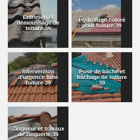
Entretien et
Hydrofuge coloré
démoussage de
pour toiture 39
toiture 39
Intervention
Pose de bâche et
d'urgence fuite
bâchage de toiture
toiture 39
39
Zingueur et travaux
de zinguerie 39