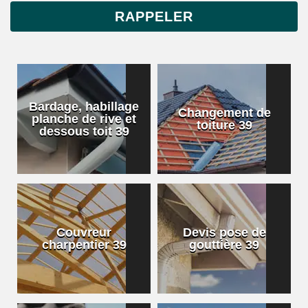
Bardage, habillage
Changement de
planche de rive et
toiture 39
dessous toit 39
Couvreur
Devis pose de
charpentier 39
gouttière 39